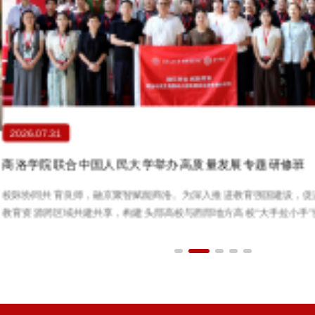
2026.07.31
商洛学院联合中国人民大学举办高质量发展专题研修班
校际协同共育良师，融京聚智赋能商洛。为深入推进教育强国建设，促
教育资源跨区域共建共享，构建头部高校与西部地方高校“大手拉小手”
格局，7月20至25日，商洛学院联合中国人民大学开展“融京聚智 赋能商
院及附属幼儿园高质量发展专题研修班。开班仪式在中国人民大学举行
校长、党委副书记权雅宁，党委副书记王新军，中国人民大学继续教育
国家治理工程学院执行院长韩晓宁出...